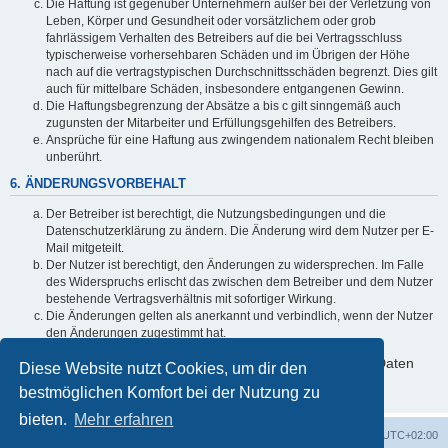
Die Haftung ist gegenüber Unternehmern außer bei der Verletzung von
Leben, Körper und Gesundheit oder vorsätzlichem oder grob
fahrlässigem Verhalten des Betreibers auf die bei Vertragsschluss
typischerweise vorhersehbaren Schäden und im Übrigen der Höhe
nach auf die vertragstypischen Durchschnittsschäden begrenzt. Dies gilt
auch für mittelbare Schäden, insbesondere entgangenen Gewinn.
Die Haftungsbegrenzung der Absätze a bis c gilt sinngemäß auch
zugunsten der Mitarbeiter und Erfüllungsgehilfen des Betreibers.
Ansprüche für eine Haftung aus zwingendem nationalem Recht bleiben
unberührt.
6. ÄNDERUNGSVORBEHALT
Der Betreiber ist berechtigt, die Nutzungsbedingungen und die
Datenschutzerklärung zu ändern. Die Änderung wird dem Nutzer per E-
Mail mitgeteilt.
Der Nutzer ist berechtigt, den Änderungen zu widersprechen. Im Falle
des Widerspruchs erlischt das zwischen dem Betreiber und dem Nutzer
bestehende Vertragsverhältnis mit sofortiger Wirkung.
Die Änderungen gelten als anerkannt und verbindlich, wenn der Nutzer
den Änderungen zugestimmt hat.
Informationen über den Umgang mit deinen persönlichen Daten
Diese Website nutzt Cookies, um dir den
sind in der Datenschutzerklärung enthalten.
bestmöglichen Komfort bei der Nutzung zu
bieten.
Mehr erfahren
Foren-Übersicht
Alle Zeiten sind
UTC+02:00