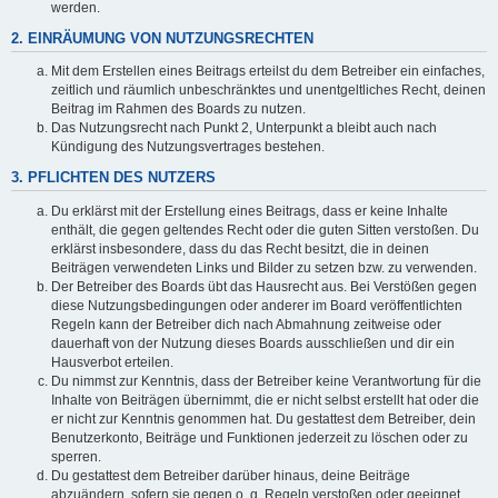
werden.
2. EINRÄUMUNG VON NUTZUNGSRECHTEN
Mit dem Erstellen eines Beitrags erteilst du dem Betreiber ein einfaches,
zeitlich und räumlich unbeschränktes und unentgeltliches Recht, deinen
Beitrag im Rahmen des Boards zu nutzen.
Das Nutzungsrecht nach Punkt 2, Unterpunkt a bleibt auch nach
Kündigung des Nutzungsvertrages bestehen.
3. PFLICHTEN DES NUTZERS
Du erklärst mit der Erstellung eines Beitrags, dass er keine Inhalte
enthält, die gegen geltendes Recht oder die guten Sitten verstoßen. Du
erklärst insbesondere, dass du das Recht besitzt, die in deinen
Beiträgen verwendeten Links und Bilder zu setzen bzw. zu verwenden.
Der Betreiber des Boards übt das Hausrecht aus. Bei Verstößen gegen
diese Nutzungsbedingungen oder anderer im Board veröffentlichten
Regeln kann der Betreiber dich nach Abmahnung zeitweise oder
dauerhaft von der Nutzung dieses Boards ausschließen und dir ein
Hausverbot erteilen.
Du nimmst zur Kenntnis, dass der Betreiber keine Verantwortung für die
Inhalte von Beiträgen übernimmt, die er nicht selbst erstellt hat oder die
er nicht zur Kenntnis genommen hat. Du gestattest dem Betreiber, dein
Benutzerkonto, Beiträge und Funktionen jederzeit zu löschen oder zu
sperren.
Du gestattest dem Betreiber darüber hinaus, deine Beiträge
abzuändern, sofern sie gegen o. g. Regeln verstoßen oder geeignet