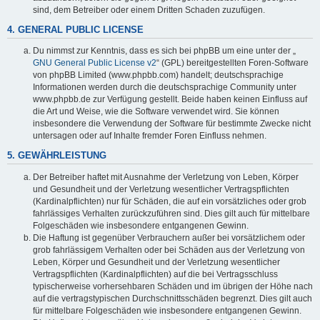
sind, dem Betreiber oder einem Dritten Schaden zuzufügen.
4. GENERAL PUBLIC LICENSE
Du nimmst zur Kenntnis, dass es sich bei phpBB um eine unter der „
GNU General Public License v2
“ (GPL) bereitgestellten Foren-Software
von phpBB Limited (www.phpbb.com) handelt; deutschsprachige
Informationen werden durch die deutschsprachige Community unter
www.phpbb.de zur Verfügung gestellt. Beide haben keinen Einfluss auf
die Art und Weise, wie die Software verwendet wird. Sie können
insbesondere die Verwendung der Software für bestimmte Zwecke nicht
untersagen oder auf Inhalte fremder Foren Einfluss nehmen.
5. GEWÄHRLEISTUNG
Der Betreiber haftet mit Ausnahme der Verletzung von Leben, Körper
und Gesundheit und der Verletzung wesentlicher Vertragspflichten
(Kardinalpflichten) nur für Schäden, die auf ein vorsätzliches oder grob
fahrlässiges Verhalten zurückzuführen sind. Dies gilt auch für mittelbare
Folgeschäden wie insbesondere entgangenen Gewinn.
Die Haftung ist gegenüber Verbrauchern außer bei vorsätzlichem oder
grob fahrlässigem Verhalten oder bei Schäden aus der Verletzung von
Leben, Körper und Gesundheit und der Verletzung wesentlicher
Vertragspflichten (Kardinalpflichten) auf die bei Vertragsschluss
typischerweise vorhersehbaren Schäden und im übrigen der Höhe nach
auf die vertragstypischen Durchschnittsschäden begrenzt. Dies gilt auch
für mittelbare Folgeschäden wie insbesondere entgangenen Gewinn.