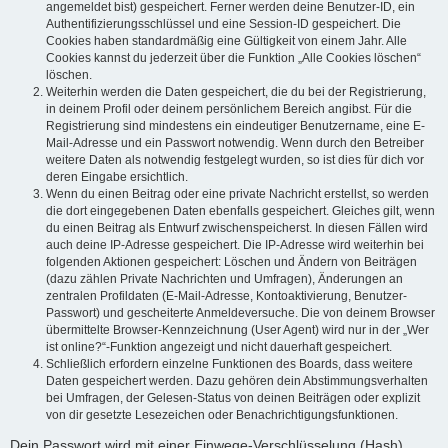
angemeldet bist) gespeichert. Ferner werden deine Benutzer-ID, ein
Authentifizierungsschlüssel und eine Session-ID gespeichert. Die
Cookies haben standardmäßig eine Gültigkeit von einem Jahr. Alle
Cookies kannst du jederzeit über die Funktion „Alle Cookies löschen“
löschen.
Weiterhin werden die Daten gespeichert, die du bei der Registrierung,
in deinem Profil oder deinem persönlichem Bereich angibst. Für die
Registrierung sind mindestens ein eindeutiger Benutzername, eine E-
Mail-Adresse und ein Passwort notwendig. Wenn durch den Betreiber
weitere Daten als notwendig festgelegt wurden, so ist dies für dich vor
deren Eingabe ersichtlich.
Wenn du einen Beitrag oder eine private Nachricht erstellst, so werden
die dort eingegebenen Daten ebenfalls gespeichert. Gleiches gilt, wenn
du einen Beitrag als Entwurf zwischenspeicherst. In diesen Fällen wird
auch deine IP-Adresse gespeichert. Die IP-Adresse wird weiterhin bei
folgenden Aktionen gespeichert: Löschen und Ändern von Beiträgen
(dazu zählen Private Nachrichten und Umfragen), Änderungen an
zentralen Profildaten (E-Mail-Adresse, Kontoaktivierung, Benutzer-
Passwort) und gescheiterte Anmeldeversuche. Die von deinem Browser
übermittelte Browser-Kennzeichnung (User Agent) wird nur in der „Wer
ist online?“-Funktion angezeigt und nicht dauerhaft gespeichert.
Schließlich erfordern einzelne Funktionen des Boards, dass weitere
Daten gespeichert werden. Dazu gehören dein Abstimmungsverhalten
bei Umfragen, der Gelesen-Status von deinen Beiträgen oder explizit
von dir gesetzte Lesezeichen oder Benachrichtigungsfunktionen.
Dein Passwort wird mit einer Einwege-Verschlüsselung (Hash)