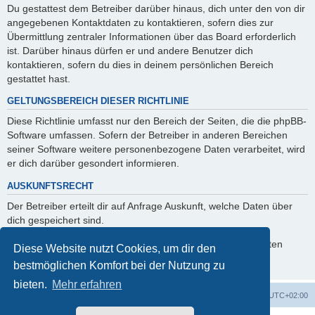
Du gestattest dem Betreiber darüber hinaus, dich unter den von dir
angegebenen Kontaktdaten zu kontaktieren, sofern dies zur
Übermittlung zentraler Informationen über das Board erforderlich
ist. Darüber hinaus dürfen er und andere Benutzer dich
kontaktieren, sofern du dies in deinem persönlichen Bereich
gestattet hast.
GELTUNGSBEREICH DIESER RICHTLINIE
Diese Richtlinie umfasst nur den Bereich der Seiten, die die phpBB-
Software umfassen. Sofern der Betreiber in anderen Bereichen
seiner Software weitere personenbezogene Daten verarbeitet, wird
er dich darüber gesondert informieren.
AUSKUNFTSRECHT
Der Betreiber erteilt dir auf Anfrage Auskunft, welche Daten über
dich gespeichert sind.
Du kannst jederzeit die Löschung bzw. Sperrung deiner Daten
Diese Website nutzt Cookies, um dir den
verlangen. Kontaktiere hierzu bitte den Betreiber.
bestmöglichen Komfort bei der Nutzung zu
bieten.
Mehr erfahren
Foren-Übersicht
Alle Zeiten sind
UTC+02:00