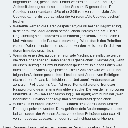
angemeldet bist) gespeichert. Ferner werden deine Benutzer-ID, ein
Authentifizierungsschlüssel und eine Session-ID gespeichert. Die
Cookies haben standardmäßig eine Gültigkeit von einem Jahr. Alle
Cookies kannst du jederzeit über die Funktion „Alle Cookies löschen“
löschen.
Weiterhin werden die Daten gespeichert, die du bei der Registrierung,
in deinem Profil oder deinem persönlichem Bereich angibst. Für die
Registrierung sind mindestens ein eindeutiger Benutzername, eine E-
Mail-Adresse und ein Passwort notwendig. Wenn durch den Betreiber
weitere Daten als notwendig festgelegt wurden, so ist dies für dich vor
deren Eingabe ersichtlich.
Wenn du einen Beitrag oder eine private Nachricht erstellst, so werden
die dort eingegebenen Daten ebenfalls gespeichert. Gleiches gilt, wenn
du einen Beitrag als Entwurf zwischenspeicherst. In diesen Fällen wird
auch deine IP-Adresse gespeichert. Die IP-Adresse wird weiterhin bei
folgenden Aktionen gespeichert: Löschen und Ändern von Beiträgen
(dazu zählen Private Nachrichten und Umfragen), Änderungen an
zentralen Profildaten (E-Mail-Adresse, Kontoaktivierung, Benutzer-
Passwort) und gescheiterte Anmeldeversuche. Die von deinem Browser
übermittelte Browser-Kennzeichnung (User Agent) wird nur in der „Wer
ist online?“-Funktion angezeigt und nicht dauerhaft gespeichert.
Schließlich erfordern einzelne Funktionen des Boards, dass weitere
Daten gespeichert werden. Dazu gehören dein Abstimmungsverhalten
bei Umfragen, der Gelesen-Status von deinen Beiträgen oder explizit
von dir gesetzte Lesezeichen oder Benachrichtigungsfunktionen.
Dein Passwort wird mit einer Einwege-Verschlüsselung (Hash)