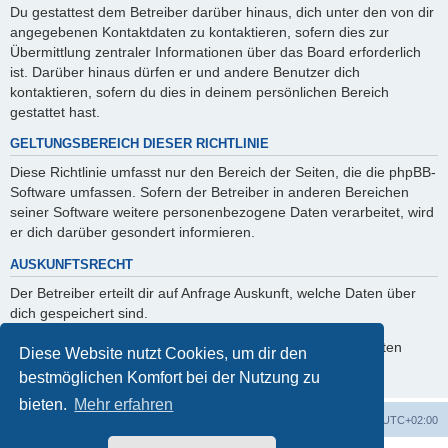
Du gestattest dem Betreiber darüber hinaus, dich unter den von dir
angegebenen Kontaktdaten zu kontaktieren, sofern dies zur
Übermittlung zentraler Informationen über das Board erforderlich
ist. Darüber hinaus dürfen er und andere Benutzer dich
kontaktieren, sofern du dies in deinem persönlichen Bereich
gestattet hast.
GELTUNGSBEREICH DIESER RICHTLINIE
Diese Richtlinie umfasst nur den Bereich der Seiten, die die phpBB-
Software umfassen. Sofern der Betreiber in anderen Bereichen
seiner Software weitere personenbezogene Daten verarbeitet, wird
er dich darüber gesondert informieren.
AUSKUNFTSRECHT
Der Betreiber erteilt dir auf Anfrage Auskunft, welche Daten über
dich gespeichert sind.
Du kannst jederzeit die Löschung bzw. Sperrung deiner Daten
Diese Website nutzt Cookies, um dir den
verlangen. Kontaktiere hierzu bitte den Betreiber.
bestmöglichen Komfort bei der Nutzung zu
bieten.
Mehr erfahren
Foren-Übersicht
Alle Zeiten sind
UTC+02:00