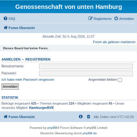
Genossenschaft von unten Hamburg
FAQ
Registrieren
Anmelden
Foren-Übersicht
Aktuelle Zeit: So 9. Aug 2026, 11:07
Foren als gelesen markieren
Dieses Board hat keine Foren.
ANMELDEN
•
REGISTRIEREN
Benutzername:
Passwort:
Ich habe mein Passwort vergessen
Angemeldet bleiben
STATISTIK
Beiträge insgesamt
425
• Themen insgesamt
224
• Mitglieder insgesamt
45
• Unser
neuestes Mitglied:
HamburgerBVE
Foren-Übersicht
Alle Zeiten sind
UTC+02:00
Powered by
phpBB
® Forum Software © phpBB Limited
Deutsche Übersetzung durch
phpBB.de