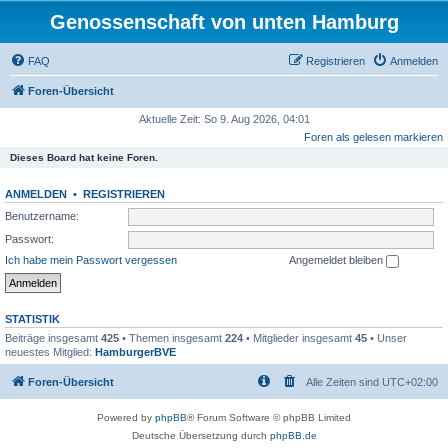
Genossenschaft von unten Hamburg
FAQ
Registrieren
Anmelden
Foren-Übersicht
Aktuelle Zeit: So 9. Aug 2026, 04:01
Foren als gelesen markieren
Dieses Board hat keine Foren.
ANMELDEN
•
REGISTRIEREN
Benutzername:
Passwort:
Ich habe mein Passwort vergessen
Angemeldet bleiben
STATISTIK
Beiträge insgesamt
425
• Themen insgesamt
224
• Mitglieder insgesamt
45
• Unser
neuestes Mitglied:
HamburgerBVE
Foren-Übersicht
Alle Zeiten sind
UTC+02:00
Powered by
phpBB
® Forum Software © phpBB Limited
Deutsche Übersetzung durch
phpBB.de