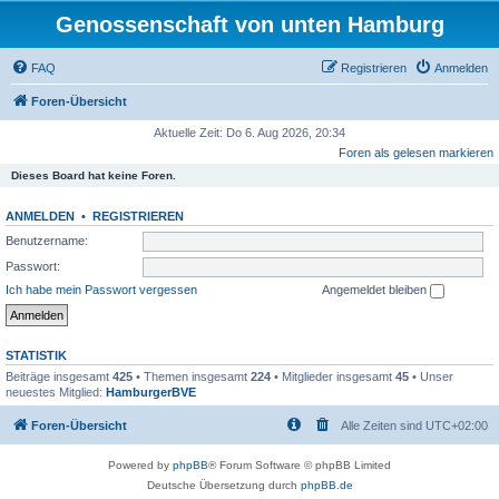
Genossenschaft von unten Hamburg
FAQ
Registrieren
Anmelden
Foren-Übersicht
Aktuelle Zeit: Do 6. Aug 2026, 20:34
Foren als gelesen markieren
Dieses Board hat keine Foren.
ANMELDEN
•
REGISTRIEREN
Benutzername:
Passwort:
Ich habe mein Passwort vergessen
Angemeldet bleiben
STATISTIK
Beiträge insgesamt
425
• Themen insgesamt
224
• Mitglieder insgesamt
45
• Unser
neuestes Mitglied:
HamburgerBVE
Foren-Übersicht
Alle Zeiten sind
UTC+02:00
Powered by
phpBB
® Forum Software © phpBB Limited
Deutsche Übersetzung durch
phpBB.de