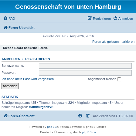
Genossenschaft von unten Hamburg
FAQ
Registrieren
Anmelden
Foren-Übersicht
Aktuelle Zeit: Fr 7. Aug 2026, 20:16
Foren als gelesen markieren
Dieses Board hat keine Foren.
ANMELDEN
•
REGISTRIEREN
Benutzername:
Passwort:
Ich habe mein Passwort vergessen
Angemeldet bleiben
STATISTIK
Beiträge insgesamt
425
• Themen insgesamt
224
• Mitglieder insgesamt
45
• Unser
neuestes Mitglied:
HamburgerBVE
Foren-Übersicht
Alle Zeiten sind
UTC+02:00
Powered by
phpBB
® Forum Software © phpBB Limited
Deutsche Übersetzung durch
phpBB.de