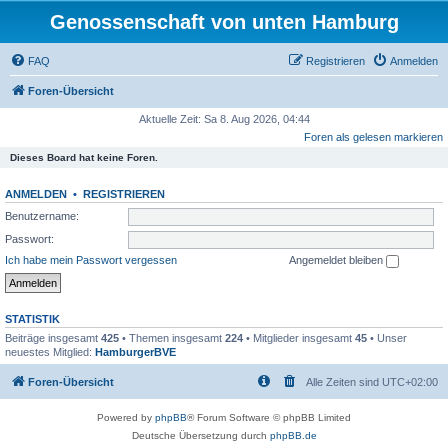
Genossenschaft von unten Hamburg
FAQ
Registrieren
Anmelden
Foren-Übersicht
Aktuelle Zeit: Sa 8. Aug 2026, 04:44
Foren als gelesen markieren
Dieses Board hat keine Foren.
ANMELDEN
•
REGISTRIEREN
Benutzername:
Passwort:
Ich habe mein Passwort vergessen
Angemeldet bleiben
STATISTIK
Beiträge insgesamt
425
• Themen insgesamt
224
• Mitglieder insgesamt
45
• Unser
neuestes Mitglied:
HamburgerBVE
Foren-Übersicht
Alle Zeiten sind
UTC+02:00
Powered by
phpBB
® Forum Software © phpBB Limited
Deutsche Übersetzung durch
phpBB.de