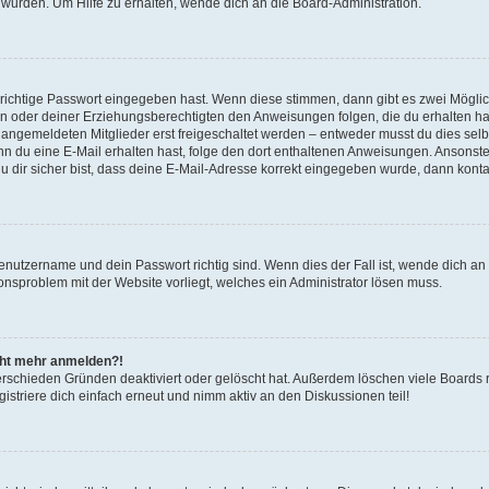
 wurden. Um Hilfe zu erhalten, wende dich an die Board-Administration.
 richtige Passwort eingegeben hast. Wenn diese stimmen, dann gibt es zwei Mögl
tern oder deiner Erziehungsberechtigten den Anweisungen folgen, die du erhalten ha
u angemeldeten Mitglieder erst freigeschaltet werden – entweder musst du dies selbs
. Wenn du eine E-Mail erhalten hast, folge den dort enthaltenen Anweisungen. Ansons
 dir sicher bist, dass deine E-Mail-Adresse korrekt eingegeben wurde, dann kontak
Benutzername und dein Passwort richtig sind. Wenn dies der Fall ist, wende dich a
ionsproblem mit der Website vorliegt, welches ein Administrator lösen muss.
icht mehr anmelden?!
erschieden Gründen deaktiviert oder gelöscht hat. Außerdem löschen viele Boards r
triere dich einfach erneut und nimm aktiv an den Diskussionen teil!