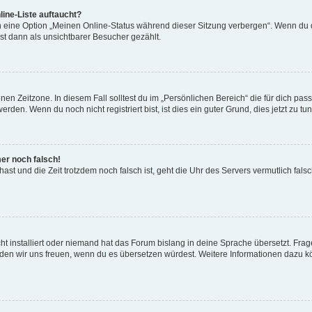
ine-Liste auftaucht?
n eine Option „Meinen Online-Status während dieser Sitzung verbergen“. Wenn du d
st dann als unsichtbarer Besucher gezählt.
en Zeitzone. In diesem Fall solltest du im „Persönlichen Bereich“ die für dich passe
den. Wenn du noch nicht registriert bist, ist dies ein guter Grund, dies jetzt zu tun
mer noch falsch!
t hast und die Zeit trotzdem noch falsch ist, geht die Uhr des Servers vermutlich fal
t installiert oder niemand hat das Forum bislang in deine Sprache übersetzt. Frag
, würden wir uns freuen, wenn du es übersetzen würdest. Weitere Informationen dazu