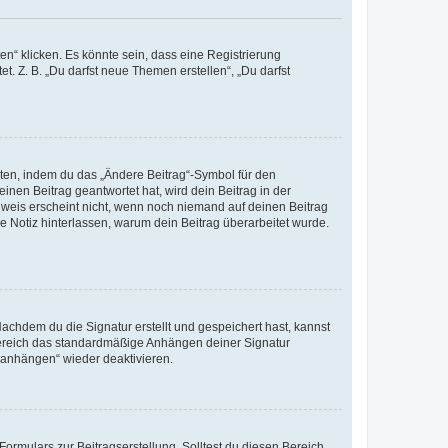
n“ klicken. Es könnte sein, dass eine Registrierung
t. Z. B. „Du darfst neue Themen erstellen“, „Du darfst
iten, indem du das „Ändere Beitrag“-Symbol für den
inen Beitrag geantwortet hat, wird dein Beitrag in der
nweis erscheint nicht, wenn noch niemand auf deinen Beitrag
ne Notiz hinterlassen, warum dein Beitrag überarbeitet wurde.
chdem du die Signatur erstellt und gespeichert hast, kannst
Bereich das standardmäßige Anhängen deiner Signatur
r anhängen“ wieder deaktivieren.
ormulars zur Beitragserstellung. Solltest du diesen Bereich