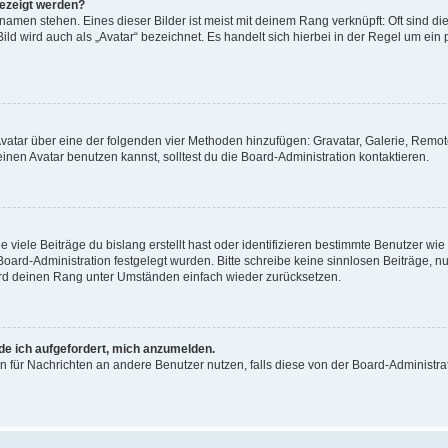
gezeigt werden?
amen stehen. Eines dieser Bilder ist meist mit deinem Rang verknüpft: Oft sind di
ld wird auch als „Avatar“ bezeichnet. Es handelt sich hierbei in der Regel um ein
 Avatar über eine der folgenden vier Methoden hinzufügen: Gravatar, Galerie, Rem
en Avatar benutzen kannst, solltest du die Board-Administration kontaktieren.
viele Beiträge du bislang erstellt hast oder identifizieren bestimmte Benutzer w
 Board-Administration festgelegt wurden. Bitte schreibe keine sinnlosen Beiträge
wird deinen Rang unter Umständen einfach wieder zurücksetzen.
rde ich aufgefordert, mich anzumelden.
ion für Nachrichten an andere Benutzer nutzen, falls diese von der Board-Administ