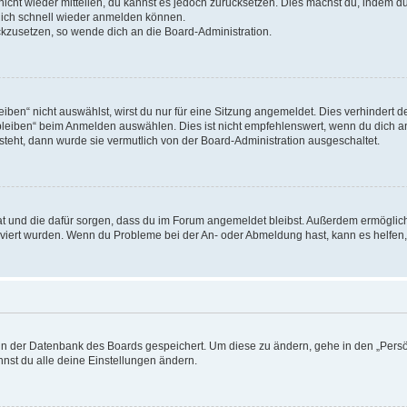
 nicht wieder mitteilen, du kannst es jedoch zurücksetzen. Dies machst du, indem 
 dich schnell wieder anmelden können.
ückzusetzen, so wende dich an die Board-Administration.
en“ nicht auswählst, wirst du nur für eine Sitzung angemeldet. Dies verhindert 
leiben“ beim Anmelden auswählen. Dies ist nicht empfehlenswert, wenn du dich an
 steht, dann wurde sie vermutlich von der Board-Administration ausgeschaltet.
 hat und die dafür sorgen, dass du im Forum angemeldet bleibst. Außerdem ermögli
tiviert wurden. Wenn du Probleme bei der An- oder Abmeldung hast, kann es helfen
n in der Datenbank des Boards gespeichert. Um diese zu ändern, gehe in den „Persö
nst du alle deine Einstellungen ändern.