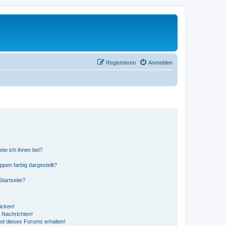
Registrieren
Anmelden
ete ich ihnen bei?
en farbig dargestellt?
tartseite?
icken!
 Nachrichten!
ed dieses Forums erhalten!