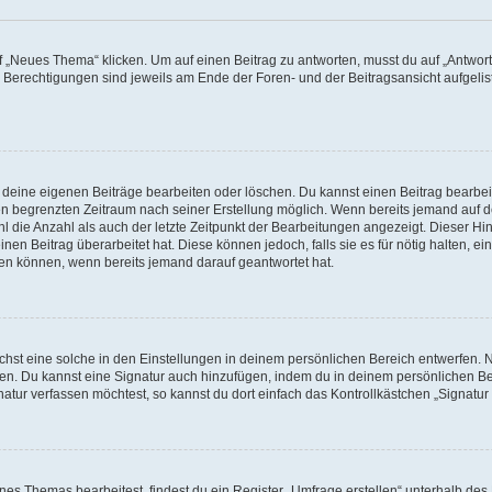
„Neues Thema“ klicken. Um auf einen Beitrag zu antworten, musst du auf „Antworte
e Berechtigungen sind jeweils am Ende der Foren- und der Beitragsansicht aufgeliste
r deine eigenen Beiträge bearbeiten oder löschen. Du kannst einen Beitrag bearbe
inen begrenzten Zeitraum nach seiner Erstellung möglich. Wenn bereits jemand auf de
 die Anzahl als auch der letzte Zeitpunkt der Bearbeitungen angezeigt. Dieser Hi
en Beitrag überarbeitet hat. Diese können jedoch, falls sie es für nötig halten, ei
hen können, wenn bereits jemand darauf geantwortet hat.
st eine solche in den Einstellungen in deinem persönlichen Bereich entwerfen. Na
eren. Du kannst eine Signatur auch hinzufügen, indem du in deinem persönlichen 
atur verfassen möchtest, so kannst du dort einfach das Kontrollkästchen „Signatu
s Themas bearbeitest, findest du ein Register „Umfrage erstellen“ unterhalb des F