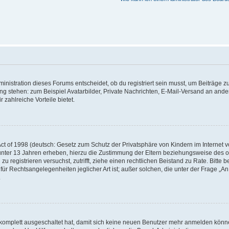
istration dieses Forums entscheidet, ob du registriert sein musst, um Beiträge zu s
ung stehen: zum Beispiel Avatarbilder, Private Nachrichten, E-Mail-Versand an ander
 zahlreiche Vorteile bietet.
t of 1998 (deutsch: Gesetz zum Schutz der Privatsphäre von Kindern im Internet vo
unter 13 Jahren erheben, hierzu die Zustimmung der Eltern beziehungsweise des o
h zu registrieren versuchst, zutrifft, ziehe einen rechtlichen Beistand zu Rate. Bit
für Rechtsangelegenheiten jeglicher Art ist; außer solchen, die unter der Frage „
.
g komplett ausgeschaltet hat, damit sich keine neuen Benutzer mehr anmelden könn