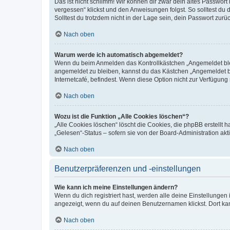
Das ist nicht schlimm! Wir können dir zwar dein altes Passwort
vergessen“ klickst und den Anweisungen folgst. So solltest du
Solltest du trotzdem nicht in der Lage sein, dein Passwort zur
Nach oben
Warum werde ich automatisch abgemeldet?
Wenn du beim Anmelden das Kontrollkästchen „Angemeldet bleib
angemeldet zu bleiben, kannst du das Kästchen „Angemeldet b
Internetcafé, befindest. Wenn diese Option nicht zur Verfügung
Nach oben
Wozu ist die Funktion „Alle Cookies löschen“?
„Alle Cookies löschen“ löscht die Cookies, die phpBB erstellt
„Gelesen“-Status – sofern sie von der Board-Administration ak
Nach oben
Benutzerpräferenzen und -einstellungen
Wie kann ich meine Einstellungen ändern?
Wenn du dich registriert hast, werden alle deine Einstellunge
angezeigt, wenn du auf deinen Benutzernamen klickst. Dort kan
Nach oben