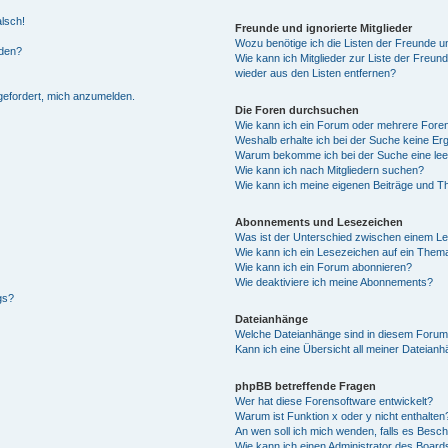
alsch!
Freunde und ignorierte Mitglieder
Wozu benötige ich die Listen der Freunde un
rden?
Wie kann ich Mitglieder zur Liste der Freund
wieder aus den Listen entfernen?
fgefordert, mich anzumelden.
Die Foren durchsuchen
Wie kann ich ein Forum oder mehrere For
Weshalb erhalte ich bei der Suche keine Er
Warum bekomme ich bei der Suche eine lee
Wie kann ich nach Mitgliedern suchen?
Wie kann ich meine eigenen Beiträge und T
Abonnements und Lesezeichen
Was ist der Unterschied zwischen einem L
Wie kann ich ein Lesezeichen auf ein Them
Wie kann ich ein Forum abonnieren?
Wie deaktiviere ich meine Abonnements?
gs?
Dateianhänge
Welche Dateianhänge sind in diesem Forum
Kann ich eine Übersicht all meiner Dateian
phpBB betreffende Fragen
Wer hat diese Forensoftware entwickelt?
Warum ist Funktion x oder y nicht enthalten
An wen soll ich mich wenden, falls es Besc
Wie kann ich einen Administrator des Board