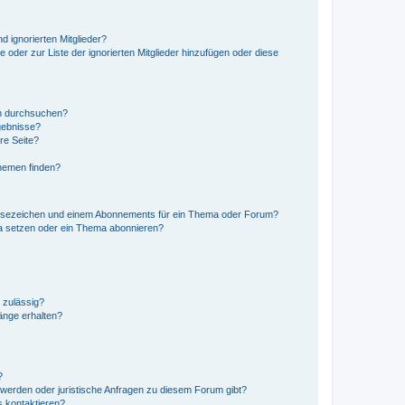
d ignorierten Mitglieder?
e oder zur Liste der ignorierten Mitglieder hinzufügen oder diese
en durchsuchen?
gebnisse?
re Seite?
hemen finden?
esezeichen und einem Abonnements für ein Thema oder Forum?
a setzen oder ein Thema abonnieren?
 zulässig?
hänge erhalten?
?
hwerden oder juristische Anfragen zu diesem Forum gibt?
s kontaktieren?