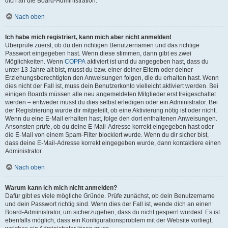
dich an die Board-Administration.
Nach oben
Ich habe mich registriert, kann mich aber nicht anmelden!
Überprüfe zuerst, ob du den richtigen Benutzernamen und das richtige
Passwort eingegeben hast. Wenn diese stimmen, dann gibt es zwei
Möglichkeiten. Wenn
COPPA
aktiviert ist und du angegeben hast, dass du
unter 13 Jahre alt bist, musst du bzw. einer deiner Eltern oder deiner
Erziehungsberechtigten den Anweisungen folgen, die du erhalten hast. Wenn
dies nicht der Fall ist, muss dein Benutzerkonto vielleicht aktiviert werden. Bei
einigen Boards müssen alle neu angemeldeten Mitglieder erst freigeschaltet
werden – entweder musst du dies selbst erledigen oder ein Administrator. Bei
der Registrierung wurde dir mitgeteilt, ob eine Aktivierung nötig ist oder nicht.
Wenn du eine E-Mail erhalten hast, folge den dort enthaltenen Anweisungen.
Ansonsten prüfe, ob du deine E-Mail-Adresse korrekt eingegeben hast oder
die E-Mail von einem Spam-Filter blockiert wurde. Wenn du dir sicher bist,
dass deine E-Mail-Adresse korrekt eingegeben wurde, dann kontaktiere einen
Administrator.
Nach oben
Warum kann ich mich nicht anmelden?
Dafür gibt es viele mögliche Gründe. Prüfe zunächst, ob dein Benutzername
und dein Passwort richtig sind. Wenn dies der Fall ist, wende dich an einen
Board-Administrator, um sicherzugehen, dass du nicht gesperrt wurdest. Es ist
ebenfalls möglich, dass ein Konfigurationsproblem mit der Website vorliegt,