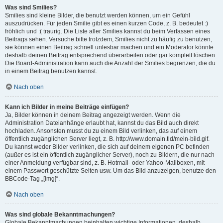
Was sind Smilies?
Smilies sind kleine Bilder, die benutzt werden können, um ein Gefühl
auszudrücken. Für jeden Smilie gibt es einen kurzen Code, z. B. bedeutet :)
fröhlich und :( traurig. Die Liste aller Smilies kannst du beim Verfassen eines
Beitrags sehen. Versuche bitte trotzdem, Smilies nicht zu häufig zu benutzen,
sie können einen Beitrag schnell unlesbar machen und ein Moderator könnte
deshalb deinen Beitrag entsprechend überarbeiten oder gar komplett löschen.
Die Board-Administration kann auch die Anzahl der Smilies begrenzen, die du
in einem Beitrag benutzen kannst.
Nach oben
Kann ich Bilder in meine Beiträge einfügen?
Ja, Bilder können in deinem Beitrag angezeigt werden. Wenn die
Administration Dateianhänge erlaubt hat, kannst du das Bild auch direkt
hochladen. Ansonsten musst du zu einem Bild verlinken, das auf einem
öffentlich zugänglichen Server liegt, z. B. http://www.domain.tld/mein-bild.gif.
Du kannst weder Bilder verlinken, die sich auf deinem eigenen PC befinden
(außer es ist ein öffentlich zugänglicher Server), noch zu Bildern, die nur nach
einer Anmeldung verfügbar sind, z. B. Hotmail- oder Yahoo-Mailboxen, mit
einem Passwort geschützte Seiten usw. Um das Bild anzuzeigen, benutze den
BBCode-Tag „[img]“.
Nach oben
Was sind globale Bekanntmachungen?
Globale Bekanntmachungen beinhalten wichtige Informationen, deshalb