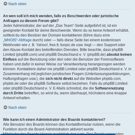
Nach oben
An wen soll ich mich wenden, falls es Beschwerden oder juristische
Anfragen zu diesem Forum gibt?
Jeder Administrator, der auf der „Das Team“-Seite aufgeführt ist, ist ein
geeigneter Kontakt für deine Beschwerde. Wenn du so keine Antwort erhältst,
solltest du den Besitzer der Domain kontaktieren (führe dazu eine
„WHOIS“-Abfrage
durch) oder — falls diese Seite bei einem kostenlosen
Webhoster wie z. B. Yahoo!, free.fr, funpic.de usw. liegt — den Support oder
den Abuse-Kontakt des betreffenden Dienstes. Bitte beachte, dass phpBB
Limited (phpBB.com) und phpBB Deutschland e. V. (phpBB.de)
absolut keinen
Einfluss
auf die Benutzung oder den oder die Benutzer der Forensoftware
haben und dafür in keiner Weise zur Verantwortung herangezogen werden
können. Kontaktiere daher nie phpBB Limited oder phpBB Deutschland e. V. in
Zusammenhang mit jeglichen juristischen Fragen (Unterlassungserklärungen,
Haftungsfragen usw.), die
sich nicht direkt
auf die Websiten phpbb.com,
phpbb.de oder die phpBB-Software selbst beziehen. Falls du phpBB Limited
oder phpBB Deutschland e. V. E-Mails schreibst, die die
Softwarenutzung
durch Dritte
betreffen, so wirst du, wenn überhaupt, höchstens eine knappe
Antwort erhalten.
Nach oben
Wie kann ich einen Administrator des Boards kontaktieren?
Alle Benutzer des Boards können das Kontaktformular nutzen, wenn die
Funktion durch die Board-Administration aktiviert wurde.
Mitglieder des Boards können zusätzlich den Link „Das Team“ verwenden.