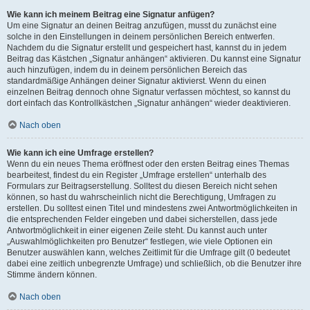
Wie kann ich meinem Beitrag eine Signatur anfügen?
Um eine Signatur an deinen Beitrag anzufügen, musst du zunächst eine
solche in den Einstellungen in deinem persönlichen Bereich entwerfen.
Nachdem du die Signatur erstellt und gespeichert hast, kannst du in jedem
Beitrag das Kästchen „Signatur anhängen“ aktivieren. Du kannst eine Signatur
auch hinzufügen, indem du in deinem persönlichen Bereich das
standardmäßige Anhängen deiner Signatur aktivierst. Wenn du einen
einzelnen Beitrag dennoch ohne Signatur verfassen möchtest, so kannst du
dort einfach das Kontrollkästchen „Signatur anhängen“ wieder deaktivieren.
Nach oben
Wie kann ich eine Umfrage erstellen?
Wenn du ein neues Thema eröffnest oder den ersten Beitrag eines Themas
bearbeitest, findest du ein Register „Umfrage erstellen“ unterhalb des
Formulars zur Beitragserstellung. Solltest du diesen Bereich nicht sehen
können, so hast du wahrscheinlich nicht die Berechtigung, Umfragen zu
erstellen. Du solltest einen Titel und mindestens zwei Antwortmöglichkeiten in
die entsprechenden Felder eingeben und dabei sicherstellen, dass jede
Antwortmöglichkeit in einer eigenen Zeile steht. Du kannst auch unter
„Auswahlmöglichkeiten pro Benutzer“ festlegen, wie viele Optionen ein
Benutzer auswählen kann, welches Zeitlimit für die Umfrage gilt (0 bedeutet
dabei eine zeitlich unbegrenzte Umfrage) und schließlich, ob die Benutzer ihre
Stimme ändern können.
Nach oben