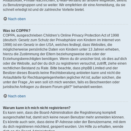
Avatarbilder, Private Nachrichten, E-Mail-Versand an andere Mitglieder, Beitritt
zu Benutzergruppen und so weiter. Wir empfehlen dir eine Anmeldung, da sie
schnell erledigt ist und dir zahlreiche Vorteile bietet.
Nach oben
Was ist COPPA?
COPPA, ausgeschrieben Children’s Online Privacy Protection Act of 1998
(deutsch: Gesetz zum Schutz der Privatsphäre von Kindern im Internet von
1998) ist ein Gesetz in den USA, welches festlegt, dass Websites, die
möglicherweise persönliche Daten von Kindern unter 13 Jahren erheben,
hierzu die Zustimmung der Eltern beziehungsweise des oder der
Erziehungsberechtigten benötigen. Wenn du dir unsicher bist, ob dies auf dich
oder die Website, auf der du dich zu registrieren versuchst, zutrifft, ziehe einen
rechtlichen Beistand zu Rate. Bitte beachte, dass phpBB Limited und der
Besitzer dieses Boards keine Rechtsberatung anbieten kann und nicht die
Anlaufstelle für Rechtsangelegenheiten jeglicher Art ist; außer solchen, die
unter der Frage „An wen soll ich mich wenden, falls es Beschwerden oder
juristische Anfragen zu diesem Forum gibt?“ behandelt werden.
Nach oben
Warum kann ich mich nicht registrieren?
Es kann sein, dass die Board-Administration die Registrierung komplett
ausgeschaltet hat, damit sich keine neuen Benutzer mehr anmelden können.
Es könnte auch sein, dass deine IP-Adresse oder der Benutzername, mit dem
du dich registrieren möchtest, gesperrt wurden. Um Hilfe zu erhalten, wende