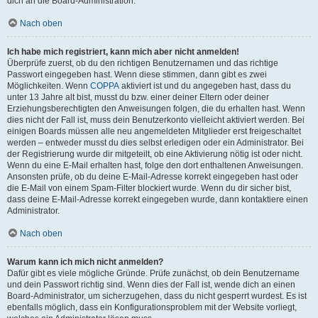
dich an die Board-Administration.
Nach oben
Ich habe mich registriert, kann mich aber nicht anmelden!
Überprüfe zuerst, ob du den richtigen Benutzernamen und das richtige
Passwort eingegeben hast. Wenn diese stimmen, dann gibt es zwei
Möglichkeiten. Wenn
COPPA
aktiviert ist und du angegeben hast, dass du
unter 13 Jahre alt bist, musst du bzw. einer deiner Eltern oder deiner
Erziehungsberechtigten den Anweisungen folgen, die du erhalten hast. Wenn
dies nicht der Fall ist, muss dein Benutzerkonto vielleicht aktiviert werden. Bei
einigen Boards müssen alle neu angemeldeten Mitglieder erst freigeschaltet
werden – entweder musst du dies selbst erledigen oder ein Administrator. Bei
der Registrierung wurde dir mitgeteilt, ob eine Aktivierung nötig ist oder nicht.
Wenn du eine E-Mail erhalten hast, folge den dort enthaltenen Anweisungen.
Ansonsten prüfe, ob du deine E-Mail-Adresse korrekt eingegeben hast oder
die E-Mail von einem Spam-Filter blockiert wurde. Wenn du dir sicher bist,
dass deine E-Mail-Adresse korrekt eingegeben wurde, dann kontaktiere einen
Administrator.
Nach oben
Warum kann ich mich nicht anmelden?
Dafür gibt es viele mögliche Gründe. Prüfe zunächst, ob dein Benutzername
und dein Passwort richtig sind. Wenn dies der Fall ist, wende dich an einen
Board-Administrator, um sicherzugehen, dass du nicht gesperrt wurdest. Es ist
ebenfalls möglich, dass ein Konfigurationsproblem mit der Website vorliegt,