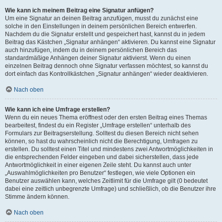
Wie kann ich meinem Beitrag eine Signatur anfügen?
Um eine Signatur an deinen Beitrag anzufügen, musst du zunächst eine
solche in den Einstellungen in deinem persönlichen Bereich entwerfen.
Nachdem du die Signatur erstellt und gespeichert hast, kannst du in jedem
Beitrag das Kästchen „Signatur anhängen“ aktivieren. Du kannst eine Signatur
auch hinzufügen, indem du in deinem persönlichen Bereich das
standardmäßige Anhängen deiner Signatur aktivierst. Wenn du einen
einzelnen Beitrag dennoch ohne Signatur verfassen möchtest, so kannst du
dort einfach das Kontrollkästchen „Signatur anhängen“ wieder deaktivieren.
Nach oben
Wie kann ich eine Umfrage erstellen?
Wenn du ein neues Thema eröffnest oder den ersten Beitrag eines Themas
bearbeitest, findest du ein Register „Umfrage erstellen“ unterhalb des
Formulars zur Beitragserstellung. Solltest du diesen Bereich nicht sehen
können, so hast du wahrscheinlich nicht die Berechtigung, Umfragen zu
erstellen. Du solltest einen Titel und mindestens zwei Antwortmöglichkeiten in
die entsprechenden Felder eingeben und dabei sicherstellen, dass jede
Antwortmöglichkeit in einer eigenen Zeile steht. Du kannst auch unter
„Auswahlmöglichkeiten pro Benutzer“ festlegen, wie viele Optionen ein
Benutzer auswählen kann, welches Zeitlimit für die Umfrage gilt (0 bedeutet
dabei eine zeitlich unbegrenzte Umfrage) und schließlich, ob die Benutzer ihre
Stimme ändern können.
Nach oben