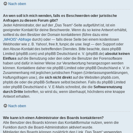
Nach oben
An wen soll ich mich wenden, falls es Beschwerden oder juristische
Anfragen zu diesem Forum gibt?
Jeder Administrator, der auf der „Das Team“-Seite aufgeführt ist, ist ein
geeigneter Kontakt für deine Beschwerde. Wenn du so keine Antwort erhältst,
solltest du den Besitzer der Domain kontaktieren (führe dazu eine
„WHOIS“-Abfrage
durch) oder — falls diese Seite bei einem kostenlosen
Webhoster wie z. B. Yahoo!, free.fr, funpic.de usw. liegt — den Support oder
den Abuse-Kontakt des betreffenden Dienstes. Bitte beachte, dass phpBB
Limited (phpBB.com) und phpBB Deutschland e. V. (phpBB.de)
absolut keinen
Einfluss
auf die Benutzung oder den oder die Benutzer der Forensoftware
haben und dafür in keiner Weise zur Verantwortung herangezogen werden
können. Kontaktiere daher nie phpBB Limited oder phpBB Deutschland e. V. in
Zusammenhang mit jeglichen juristischen Fragen (Unterlassungserklärungen,
Haftungsfragen usw.), die
sich nicht direkt
auf die Websiten phpbb.com,
phpbb.de oder die phpBB-Software selbst beziehen. Falls du phpBB Limited
oder phpBB Deutschland e. V. E-Mails schreibst, die die
Softwarenutzung
durch Dritte
betreffen, so wirst du, wenn überhaupt, höchstens eine knappe
Antwort erhalten.
Nach oben
Wie kann ich einen Administrator des Boards kontaktieren?
Alle Benutzer des Boards können das Kontaktformular nutzen, wenn die
Funktion durch die Board-Administration aktiviert wurde.
Mitglieder des Boards können zusätzlich den Link „Das Team“ verwenden.