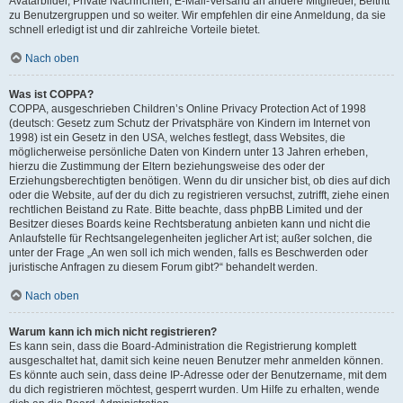
Avatarbilder, Private Nachrichten, E-Mail-Versand an andere Mitglieder, Beitritt
zu Benutzergruppen und so weiter. Wir empfehlen dir eine Anmeldung, da sie
schnell erledigt ist und dir zahlreiche Vorteile bietet.
Nach oben
Was ist COPPA?
COPPA, ausgeschrieben Children’s Online Privacy Protection Act of 1998
(deutsch: Gesetz zum Schutz der Privatsphäre von Kindern im Internet von
1998) ist ein Gesetz in den USA, welches festlegt, dass Websites, die
möglicherweise persönliche Daten von Kindern unter 13 Jahren erheben,
hierzu die Zustimmung der Eltern beziehungsweise des oder der
Erziehungsberechtigten benötigen. Wenn du dir unsicher bist, ob dies auf dich
oder die Website, auf der du dich zu registrieren versuchst, zutrifft, ziehe einen
rechtlichen Beistand zu Rate. Bitte beachte, dass phpBB Limited und der
Besitzer dieses Boards keine Rechtsberatung anbieten kann und nicht die
Anlaufstelle für Rechtsangelegenheiten jeglicher Art ist; außer solchen, die
unter der Frage „An wen soll ich mich wenden, falls es Beschwerden oder
juristische Anfragen zu diesem Forum gibt?“ behandelt werden.
Nach oben
Warum kann ich mich nicht registrieren?
Es kann sein, dass die Board-Administration die Registrierung komplett
ausgeschaltet hat, damit sich keine neuen Benutzer mehr anmelden können.
Es könnte auch sein, dass deine IP-Adresse oder der Benutzername, mit dem
du dich registrieren möchtest, gesperrt wurden. Um Hilfe zu erhalten, wende