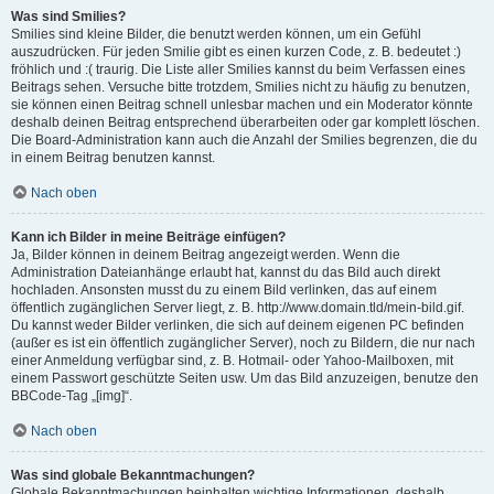
Was sind Smilies?
Smilies sind kleine Bilder, die benutzt werden können, um ein Gefühl
auszudrücken. Für jeden Smilie gibt es einen kurzen Code, z. B. bedeutet :)
fröhlich und :( traurig. Die Liste aller Smilies kannst du beim Verfassen eines
Beitrags sehen. Versuche bitte trotzdem, Smilies nicht zu häufig zu benutzen,
sie können einen Beitrag schnell unlesbar machen und ein Moderator könnte
deshalb deinen Beitrag entsprechend überarbeiten oder gar komplett löschen.
Die Board-Administration kann auch die Anzahl der Smilies begrenzen, die du
in einem Beitrag benutzen kannst.
Nach oben
Kann ich Bilder in meine Beiträge einfügen?
Ja, Bilder können in deinem Beitrag angezeigt werden. Wenn die
Administration Dateianhänge erlaubt hat, kannst du das Bild auch direkt
hochladen. Ansonsten musst du zu einem Bild verlinken, das auf einem
öffentlich zugänglichen Server liegt, z. B. http://www.domain.tld/mein-bild.gif.
Du kannst weder Bilder verlinken, die sich auf deinem eigenen PC befinden
(außer es ist ein öffentlich zugänglicher Server), noch zu Bildern, die nur nach
einer Anmeldung verfügbar sind, z. B. Hotmail- oder Yahoo-Mailboxen, mit
einem Passwort geschützte Seiten usw. Um das Bild anzuzeigen, benutze den
BBCode-Tag „[img]“.
Nach oben
Was sind globale Bekanntmachungen?
Globale Bekanntmachungen beinhalten wichtige Informationen, deshalb