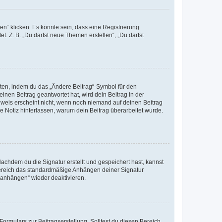
n“ klicken. Es könnte sein, dass eine Registrierung
t. Z. B. „Du darfst neue Themen erstellen“, „Du darfst
iten, indem du das „Ändere Beitrag“-Symbol für den
inen Beitrag geantwortet hat, wird dein Beitrag in der
nweis erscheint nicht, wenn noch niemand auf deinen Beitrag
ne Notiz hinterlassen, warum dein Beitrag überarbeitet wurde.
chdem du die Signatur erstellt und gespeichert hast, kannst
Bereich das standardmäßige Anhängen deiner Signatur
r anhängen“ wieder deaktivieren.
ormulars zur Beitragserstellung. Solltest du diesen Bereich