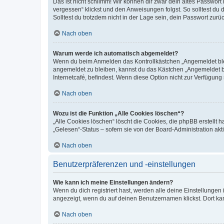
Das ist nicht schlimm! Wir können dir zwar dein altes Passwort
vergessen“ klickst und den Anweisungen folgst. So solltest du
Solltest du trotzdem nicht in der Lage sein, dein Passwort zur
Nach oben
Warum werde ich automatisch abgemeldet?
Wenn du beim Anmelden das Kontrollkästchen „Angemeldet bleib
angemeldet zu bleiben, kannst du das Kästchen „Angemeldet b
Internetcafé, befindest. Wenn diese Option nicht zur Verfügung
Nach oben
Wozu ist die Funktion „Alle Cookies löschen“?
„Alle Cookies löschen“ löscht die Cookies, die phpBB erstellt
„Gelesen“-Status – sofern sie von der Board-Administration ak
Nach oben
Benutzerpräferenzen und -einstellungen
Wie kann ich meine Einstellungen ändern?
Wenn du dich registriert hast, werden alle deine Einstellunge
angezeigt, wenn du auf deinen Benutzernamen klickst. Dort kan
Nach oben