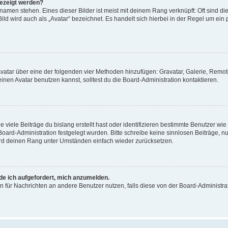
gezeigt werden?
amen stehen. Eines dieser Bilder ist meist mit deinem Rang verknüpft: Oft sind di
ld wird auch als „Avatar“ bezeichnet. Es handelt sich hierbei in der Regel um ein
 Avatar über eine der folgenden vier Methoden hinzufügen: Gravatar, Galerie, Rem
en Avatar benutzen kannst, solltest du die Board-Administration kontaktieren.
viele Beiträge du bislang erstellt hast oder identifizieren bestimmte Benutzer w
 Board-Administration festgelegt wurden. Bitte schreibe keine sinnlosen Beiträge
wird deinen Rang unter Umständen einfach wieder zurücksetzen.
rde ich aufgefordert, mich anzumelden.
ion für Nachrichten an andere Benutzer nutzen, falls diese von der Board-Administ