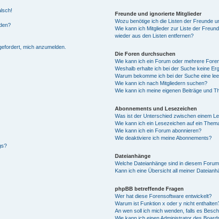
alsch!
Freunde und ignorierte Mitglieder
Wozu benötige ich die Listen der Freunde un
rden?
Wie kann ich Mitglieder zur Liste der Freund
wieder aus den Listen entfernen?
fgefordert, mich anzumelden.
Die Foren durchsuchen
Wie kann ich ein Forum oder mehrere For
Weshalb erhalte ich bei der Suche keine Er
Warum bekomme ich bei der Suche eine lee
Wie kann ich nach Mitgliedern suchen?
Wie kann ich meine eigenen Beiträge und T
Abonnements und Lesezeichen
Was ist der Unterschied zwischen einem L
Wie kann ich ein Lesezeichen auf ein Them
Wie kann ich ein Forum abonnieren?
Wie deaktiviere ich meine Abonnements?
gs?
Dateianhänge
Welche Dateianhänge sind in diesem Forum
Kann ich eine Übersicht all meiner Dateian
phpBB betreffende Fragen
Wer hat diese Forensoftware entwickelt?
Warum ist Funktion x oder y nicht enthalten
An wen soll ich mich wenden, falls es Besc
Wie kann ich einen Administrator des Board