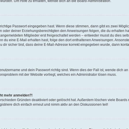
 wurden. Um Hilfe zu erhalten, wende dich an die Board-Administration.
 richtige Passwort eingegeben hast. Wenn diese stimmen, dann gibt es zwei Mögl
tern oder deiner Erziehungsberechtigten den Anweisungen folgen, die du erhalten ha
u angemeldeten Mitglieder erst freigeschaltet werden – entweder musst du dies selbs
. Wenn du eine E-Mail erhalten hast, folge den dort enthaltenen Anweisungen. Ansons
 dir sicher bist, dass deine E-Mail-Adresse korrekt eingegeben wurde, dann kontak
Benutzername und dein Passwort richtig sind. Wenn dies der Fall ist, wende dich a
ionsproblem mit der Website vorliegt, welches ein Administrator lösen muss.
icht mehr anmelden?!
erschieden Gründen deaktiviert oder gelöscht hat. Außerdem löschen viele Boards r
triere dich einfach erneut und nimm aktiv an den Diskussionen teil!