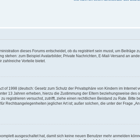
istration dieses Forums entscheidet, ob du registriert sein musst, um Beiträge zu s
ung stehen: zum Beispiel Avatarbilder, Private Nachrichten, E-Mail-Versand an ander
 zahlreiche Vorteile bietet.
t of 1998 (deutsch: Gesetz zum Schutz der Privatsphäre von Kindern im Internet vo
unter 13 Jahren erheben, hierzu die Zustimmung der Eltern beziehungsweise des o
h zu registrieren versuchst, zutrifft, ziehe einen rechtlichen Beistand zu Rate. Bit
für Rechtsangelegenheiten jeglicher Art ist; außer solchen, die unter der Frage „
.
g komplett ausgeschaltet hat, damit sich keine neuen Benutzer mehr anmelden könn