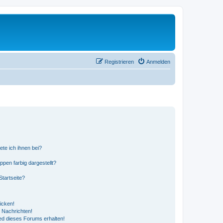
Registrieren
Anmelden
ete ich ihnen bei?
en farbig dargestellt?
tartseite?
icken!
 Nachrichten!
ed dieses Forums erhalten!