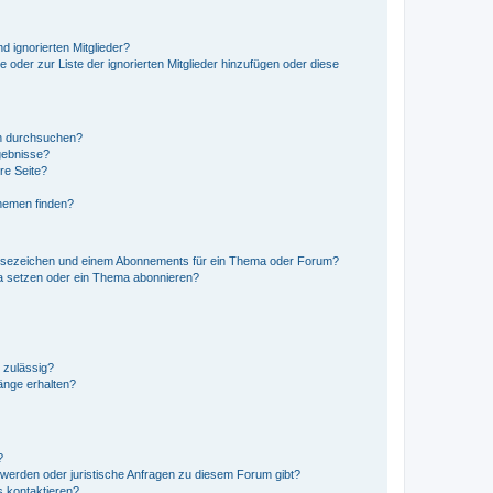
d ignorierten Mitglieder?
e oder zur Liste der ignorierten Mitglieder hinzufügen oder diese
en durchsuchen?
gebnisse?
re Seite?
hemen finden?
esezeichen und einem Abonnements für ein Thema oder Forum?
a setzen oder ein Thema abonnieren?
 zulässig?
hänge erhalten?
?
hwerden oder juristische Anfragen zu diesem Forum gibt?
s kontaktieren?