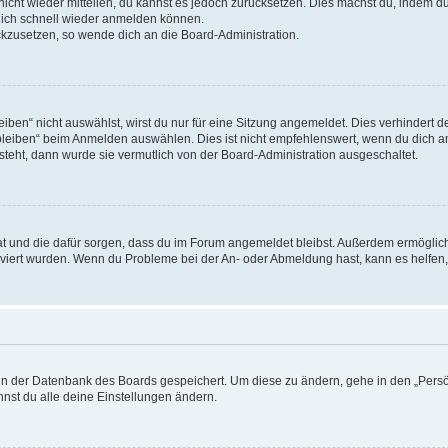
 nicht wieder mitteilen, du kannst es jedoch zurücksetzen. Dies machst du, indem 
 dich schnell wieder anmelden können.
ückzusetzen, so wende dich an die Board-Administration.
en“ nicht auswählst, wirst du nur für eine Sitzung angemeldet. Dies verhindert 
leiben“ beim Anmelden auswählen. Dies ist nicht empfehlenswert, wenn du dich an
 steht, dann wurde sie vermutlich von der Board-Administration ausgeschaltet.
 hat und die dafür sorgen, dass du im Forum angemeldet bleibst. Außerdem ermögli
tiviert wurden. Wenn du Probleme bei der An- oder Abmeldung hast, kann es helfen
n in der Datenbank des Boards gespeichert. Um diese zu ändern, gehe in den „Persö
nst du alle deine Einstellungen ändern.