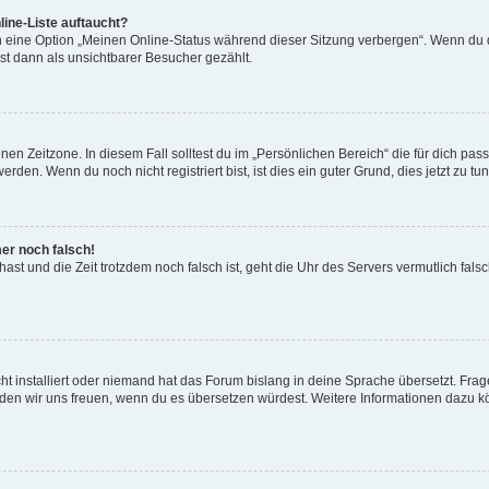
ine-Liste auftaucht?
n eine Option „Meinen Online-Status während dieser Sitzung verbergen“. Wenn du d
st dann als unsichtbarer Besucher gezählt.
en Zeitzone. In diesem Fall solltest du im „Persönlichen Bereich“ die für dich passe
den. Wenn du noch nicht registriert bist, ist dies ein guter Grund, dies jetzt zu tun
mer noch falsch!
t hast und die Zeit trotzdem noch falsch ist, geht die Uhr des Servers vermutlich fal
t installiert oder niemand hat das Forum bislang in deine Sprache übersetzt. Frag
, würden wir uns freuen, wenn du es übersetzen würdest. Weitere Informationen dazu