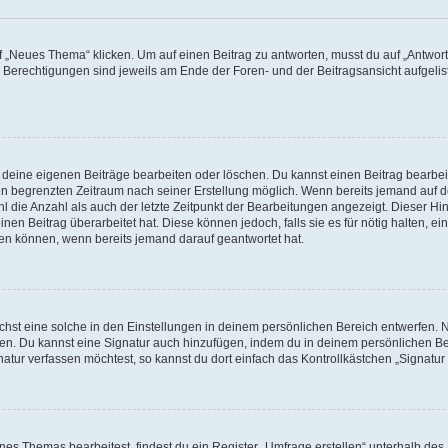
„Neues Thema“ klicken. Um auf einen Beitrag zu antworten, musst du auf „Antworte
e Berechtigungen sind jeweils am Ende der Foren- und der Beitragsansicht aufgeliste
r deine eigenen Beiträge bearbeiten oder löschen. Du kannst einen Beitrag bearbe
inen begrenzten Zeitraum nach seiner Erstellung möglich. Wenn bereits jemand auf de
 die Anzahl als auch der letzte Zeitpunkt der Bearbeitungen angezeigt. Dieser Hi
en Beitrag überarbeitet hat. Diese können jedoch, falls sie es für nötig halten, ei
hen können, wenn bereits jemand darauf geantwortet hat.
st eine solche in den Einstellungen in deinem persönlichen Bereich entwerfen. Na
eren. Du kannst eine Signatur auch hinzufügen, indem du in deinem persönlichen 
atur verfassen möchtest, so kannst du dort einfach das Kontrollkästchen „Signatu
s Themas bearbeitest, findest du ein Register „Umfrage erstellen“ unterhalb des F